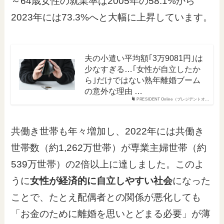
～64歳女性の就業率は2005年の58.1%から
2023年には73.3%へと大幅に上昇しています。
夫の小遣い平均額｢3万9081円｣は
少なすぎる…｢女性が自立したか
ら｣だけではない熟年離婚ブーム
の意外な理由 …
PRESIDENT Online（プレジデントオ…
共働き世帯も年々増加し、2022年には共働き
世帯数（約1,262万世帯）が専業主婦世帯（約
539万世帯）の2倍以上に達しました。このよ
うに
女性が経済的に自立しやすい社会
になった
ことで、たとえ配偶者との関係が悪化しても
「お金のために離婚を思いとどまる必要」が薄