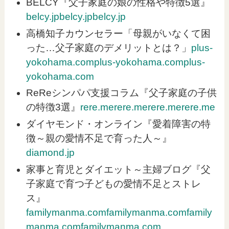
BELCY『父子家庭の娘の性格や特徴5選』
belcy.jp
belcy.jp
belcy.jp
高橋知子カウンセラー「母親がいなくて困
った…父子家庭のデメリットとは？」
plus-
yokohama.com
plus-yokohama.com
plus-
yokohama.com
ReReシンパパ支援コラム『父子家庭の子供
の特徴3選』
rere.me
rere.me
rere.me
rere.me
ダイヤモンド・オンライン『愛着障害の特
徴～親の愛情不足で育った人～』
diamond.jp
家事と育児とダイエット～主婦ブログ『父
子家庭で育つ子どもの愛情不足とストレ
ス』
familymanma.com
familymanma.com
family
manma.com
familymanma.com